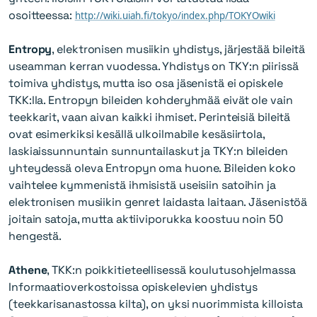
osoitteessa:
http://wiki.uiah.fi/tokyo/index.php/TOKYOwiki
Entropy
, elektronisen musiikin yhdistys, järjestää bileitä
useamman kerran vuodessa. Yhdistys on TKY:n piirissä
toimiva yhdistys, mutta iso osa jäsenistä ei opiskele
TKK:lla. Entropyn bileiden kohderyhmää eivät ole vain
teekkarit, vaan aivan kaikki ihmiset. Perinteisiä bileitä
ovat esimerkiksi kesällä ulkoilmabile kesäsiirtola,
laskiaissunnuntain sunnuntailaskut ja TKY:n bileiden
yhteydessä oleva Entropyn oma huone. Bileiden koko
vaihtelee kymmenistä ihmisistä useisiin satoihin ja
elektronisen musiikin genret laidasta laitaan. Jäsenistöä
joitain satoja, mutta aktiiviporukka koostuu noin 50
hengestä.
Athene
, TKK:n poikkitieteellisessä koulutusohjelmassa
Informaatioverkostoissa opiskelevien yhdistys
(teekkarisanastossa kilta), on yksi nuorimmista killoista