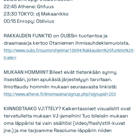
22:45 Athene: Ghfuus
23:30 TOKYO: dj Mekaanikko
00:15 Enropy: Oblivius
RAKKAUDEN FUNKTIO on OUBSin tuotantoa ja
draamasarja kertoo Otaniemen ihmissuhdekiemuroista.
http://www.oubs.fi/suomi/ohjelma/10694/Rakkauden%20funktio%20-
traileri
MUKAAN HOMMIIN? Bileet eivät tietenkään synny
itsestään, joten apukäsiä järjestelyyn tarvitaan.
Ilmottaudu hommiin mukaan seuraavasta linkistä:
http://www.athene.fi/ilmomasiina/signup.php?signupid=203
KIINNOSTAAKO VJ:TTELY? Kaikentasoiset visualistit ovat
tervetulleita mukaan VJ-jameihin! Tuo bileisiin mukaan
oma läppärisi tai vain sisältösi (video/flash/still-kuvat
jne.) ja me tarjoamme Resolume-läppärin niiden