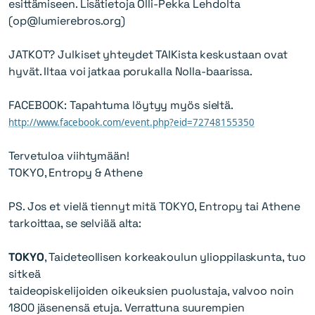
esittämiseen. Lisätietoja Olli-Pekka Lehdolta
(
op@lumierebros.org
)
JATKOT? Julkiset yhteydet TAIKista keskustaan ovat
hyvät. Iltaa voi jatkaa porukalla Nolla-baarissa.
FACEBOOK: Tapahtuma löytyy myös sieltä.
http://www.facebook.com/event.php?eid=72748155350
Tervetuloa viihtymään!
TOKYO, Entropy & Athene
PS. Jos et vielä tiennyt mitä TOKYO, Entropy tai Athene
tarkoittaa, se selviää alta:
TOKYO
, Taideteollisen korkeakoulun ylioppilaskunta, tuo
sitkeä
taideopiskelijoiden oikeuksien puolustaja, valvoo noin
1800 jäsenensä etuja. Verrattuna suurempien