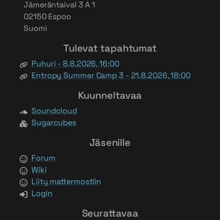
Jämeräntaival 3 A 1
02150 Espoo
Suomi
Tulevat tapahtumat
Puhuri - 8.8.2026, 16:00
Entropy Summer Camp 3 - 21.8.2026, 18:00
Kuunneltavaa
Soundcloud
Sugarcubes
Jäsenille
Forum
Wiki
Liity mattermostiin
Login
Seurattavaa