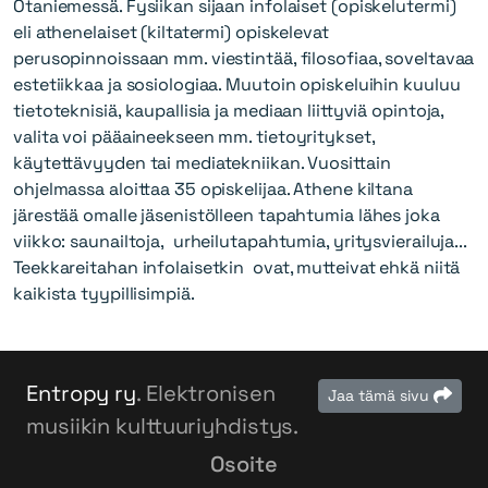
Otaniemessä. Fysiikan sijaan infolaiset (opiskelutermi)
eli athenelaiset (kiltatermi) opiskelevat
perusopinnoissaan mm. viestintää, filosofiaa, soveltavaa
estetiikkaa ja sosiologiaa. Muutoin opiskeluihin kuuluu
tietoteknisiä, kaupallisia ja mediaan liittyviä opintoja,
valita voi pääaineekseen mm. tietoyritykset,
käytettävyyden tai mediatekniikan. Vuosittain
ohjelmassa aloittaa 35 opiskelijaa. Athene kiltana
järestää omalle jäsenistölleen tapahtumia lähes joka
viikko: saunailtoja, urheilutapahtumia, yritysvierailuja...
Teekkareitahan infolaisetkin ovat, mutteivat ehkä niitä
kaikista tyypillisimpiä.
Entropy ry
. Elektronisen
Jaa tämä sivu
musiikin kulttuuriyhdistys.
Osoite