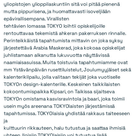
yliopistojen ylioppilaskuntiin sitä voi pitää pienenä
mutta pippurisena, ja huomattavasti isoveljiään
epävirallisempana. Virallisten
tehtävien lomassa TOKYO loihtii opiskelijoille
rentouttavaa tekemistä ahkeran pakerruksen rinnalle.
Perinteikkäistä tapahtumista mittavin on joka syksy
järjestettävä Arabia Maskerad, joka kokoaa opiskelijat
juhlistamaan alkanutta lukuvuotta näyttävissä
naamiaisasuissa. Muita toistuvia tapahtumiamme ovat
mm Ystävänpäivän rusettiluistelut, Joulumyyjäiset sekä
kalenterikilpailu, jolla valitaan tekijät joka vuotiselle
TOKYOn design-kalenterille. Keskeinen taikkilaisten
kokoontumispaikka Kipsari, on Taikissa sijaitseva
TOKYOn omistama kasvisravintola ja baari, joka toimii
usein myös areenana TOKYOlaisten järjestämissä
tapahtumissa. TOKYOlaisia yhdistää rakkaus taiteeseen
ja
kulttuurin rikkauteen, halu tutustua ja saattaa ihmisiä
yhteen. Iloisiin TOKYOlaisiin voi tutustua lisää