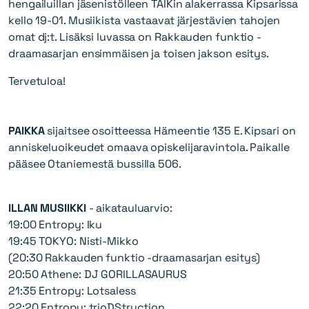
hengailuillan jäsenistölleen TAIKin alakerrassa Kipsarissa
kello 19-01. Musiikista vastaavat järjestävien tahojen
omat dj:t. Lisäksi luvassa on Rakkauden funktio -
draamasarjan ensimmäisen ja toisen jakson esitys.
Tervetuloa!
PAIKKA
sijaitsee osoitteessa Hämeentie 135 E. Kipsari on
anniskeluoikeudet omaava opiskelijaravintola. Paikalle
pääsee Otaniemestä bussilla 506.
ILLAN MUSIIKKI
- aikatauluarvio:
19:00 Entropy: Iku
19:45 TOKYO: Nisti-Mikko
(20:30 Rakkauden funktio -draamasarjan esitys)
20:50 Athene: DJ GORILLASAURUS
21:35 Entropy: Lotsaless
22:20 Entropy: trioDStruction