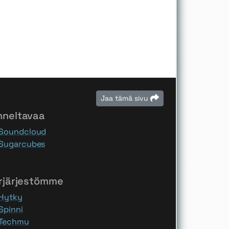
Jaa tämä sivu
nneltavaa
Soundcloud
Sugarcubes
rjärjestömme
Hytky
Spinni
Techmu