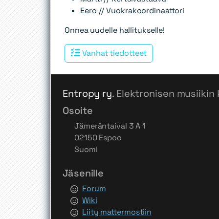
Eero // Vuokrakoordinaattori
Onnea uudelle hallitukselle!
Vanhat tiedotteet
Entropy ry
. Elektronisen musiikin 
Osoite
Jämeräntaival 3 A 1
02150 Espoo
Suomi
Jäsenille
Forum
Wiki
Liity mattermostiin