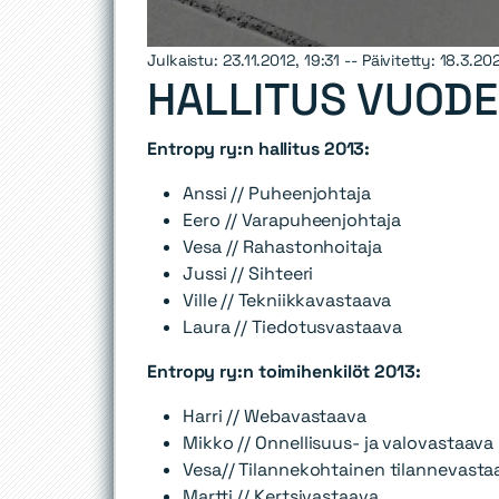
Julkaistu: 23.11.2012, 19:31 -- Päivitetty: 18.3.20
HALLITUS VUODE
Entropy ry:n hallitus 2013:
Anssi // Puheenjohtaja
Eero // Varapuheenjohtaja
Vesa // Rahastonhoitaja
Jussi // Sihteeri
Ville // Tekniikkavastaava
Laura // Tiedotusvastaava
Entropy ry:n toimihenkilöt 2013:
Harri // Webavastaava
Mikko // Onnellisuus- ja valovastaava
Vesa// Tilannekohtainen tilannevasta
Martti // Kertsivastaava