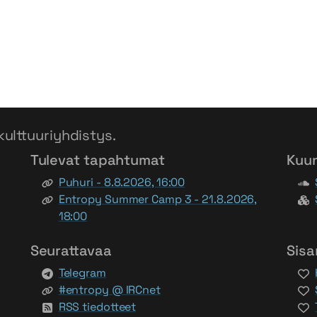
kulttuuriyhdistys.
Tulevat tapahtumat
Kuu
Puhuri - 8.8.2026, 16:00
Entropy Summer Camp 3 - 21.8.2026,
18:00
Seurattavaa
Sisa
Telegram
#entropy @ IRCnet
RSS tiedotteet