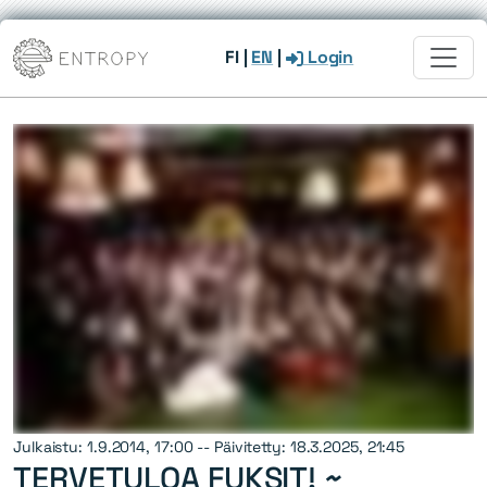
FI
|
EN
|
Login
Julkaistu: 1.9.2014, 17:00 -- Päivitetty: 18.3.2025, 21:45
TERVETULOA FUKSIT! ~