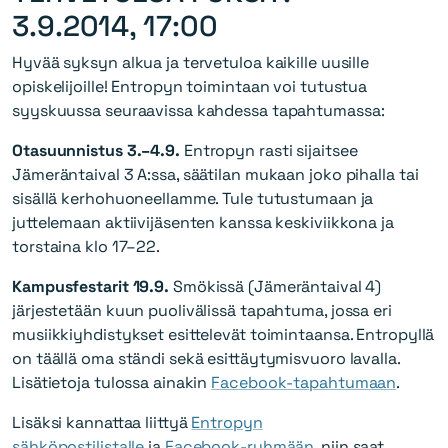
3.9.2014, 17:00
Hyvää syksyn alkua ja tervetuloa kaikille uusille
opiskelijoille! Entropyn toimintaan voi tutustua
syyskuussa seuraavissa kahdessa tapahtumassa:
Otasuunnistus 3.–4.9.
Entropyn rasti sijaitsee
Jämeräntaival 3 A:ssa, säätilan mukaan joko pihalla tai
sisällä kerhohuoneellamme. Tule tutustumaan ja
juttelemaan aktiivijäsenten kanssa keskiviikkona ja
torstaina klo 17–22.
Kampusfestarit 19.9.
Smökissä (Jämeräntaival 4)
järjestetään kuun puolivälissä tapahtuma, jossa eri
musiikkiyhdistykset esittelevät toimintaansa. Entropyllä
on täällä oma ständi sekä esittäytymisvuoro lavalla.
Lisätietoja tulossa ainakin
Facebook-tapahtumaan
.
Lisäksi kannattaa liittyä
Entropyn
sähköpostilistalle
ja
Facebook-ryhmään
, niin saat