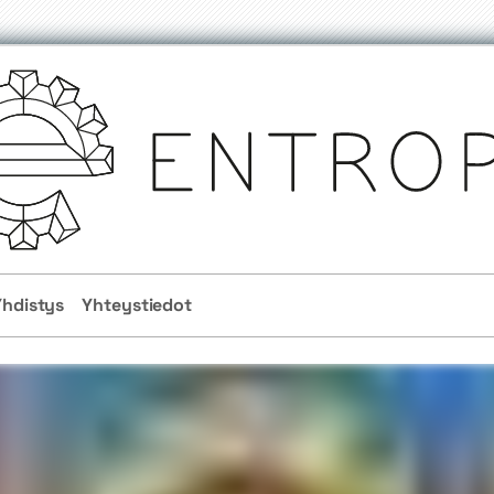
Yhdistys
Yhteystiedot