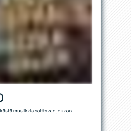
0
ikästä musiikkia soittavan joukon