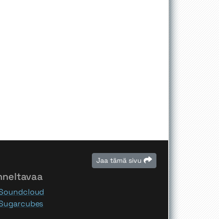
Jaa tämä sivu
nneltavaa
Soundcloud
Sugarcubes