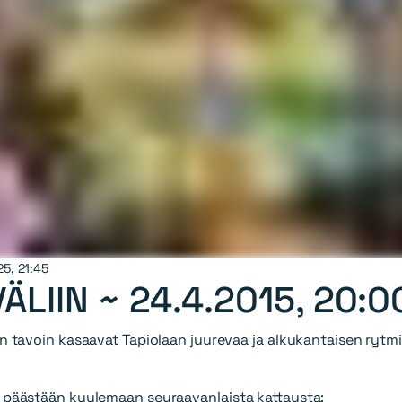
25, 21:45
ÄLIIN ~
24.4.2015, 20:0
in tavoin kasaavat Tapiolaan juurevaa ja alkukantaisen rytm
, päästään kuulemaan seuraavanlaista kattausta: