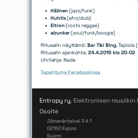
Hälinen
(jazz/funk)
Huhtis
(afro/dub)
Eltron
(roots reggae)
abunker
(soul/funk/boogie)
Rituaalin näyttämö:
Bar Tiki Bing
, Tapiola 
Rituaalin ajankohta:
24.4.2015 klo 20-02
Uhrilahja: Nada
Tapahtuma Facebookissa
Entropy ry
. Elektronisen musiikin 
Osoite
Jämeräntaival 3 A 1
02150 Espoo
Suomi