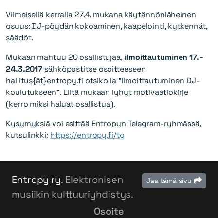
Viimeisellä kerralla 27.4. mukana käytännönläheinen
osuus: DJ-pöydän kokoaminen, kaapelointi, kytkennät,
säädöt.
Mukaan mahtuu 20 osallistujaa,
ilmoittautuminen 17.–
24.3.2017
sähköpostitse osoitteeseen
hallitus{ät}entropy.fi otsikolla ”Ilmoittautuminen DJ-
koulutukseen”. Liitä mukaan lyhyt motivaatiokirje
(kerro miksi haluat osallistua).
Kysymyksiä voi esittää Entropyn Telegram-ryhmässä,
kutsulinkki:
https://entropy.fi/tg
Entropy ry
. Elektronisen
Jaa tämä sivu
musiikin kulttuuriyhdistys.
Osoite