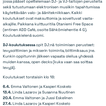
jossa pääset opettelemaan DJ- ja VJ-taitojen perusteita
sekä tutustumaan elektronisen musiikin tapahtumissa
käytettävään valo- ja äänitekniikkaan. Kaikki
koulutukset ovat maksuttomia ja soveltuvat vasta-
alkajille. Paikkana kulttuuritila Otaniemi Free Space
(entinen ADD Café, osoite Sähkömiehentie 4 G).
Koulutuskielenä suomi.
DJ-koulutuksessa
opit DJ:nä toimimisen perusteet:
levysoittimien ja mikserin toiminta, biittimiksaus jne.
Kunkin oppitunnin jälkeen vapaata oleilua yhdessä
muiden kanssa, open decks (kuka vaan saa soittaa
levyjä).
Koulutukset torstaisin klo 18:
6.4.
Emma Valtonen ja Kasperi Koskelo
13.4.
Linda Lazarov ja Susanna Nuutinen
20.4.
Emma Valtonen ja Jussi Eskelinen
27.4.
Linda Lazarov ja Kasperi Koskelo