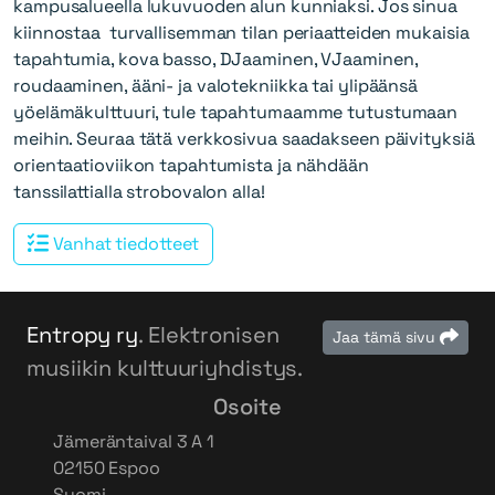
kampusalueella lukuvuoden alun kunniaksi. Jos sinua
kiinnostaa turvallisemman tilan periaatteiden mukaisia
tapahtumia, kova basso, DJaaminen, VJaaminen,
roudaaminen, ääni- ja valotekniikka tai ylipäänsä
yöelämäkulttuuri, tule tapahtumaamme tutustumaan
meihin. Seuraa tätä verkkosivua saadakseen päivityksiä
orientaatioviikon tapahtumista ja nähdään
tanssilattialla strobovalon alla!
Vanhat tiedotteet
Entropy ry
. Elektronisen
Jaa tämä sivu
musiikin kulttuuriyhdistys.
Osoite
Jämeräntaival 3 A 1
02150 Espoo
Suomi