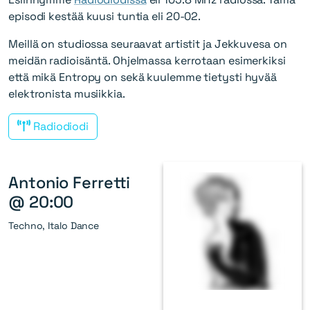
episodi kestää kuusi tuntia eli 20-02.
Meillä on studiossa seuraavat artistit ja Jekkuvesa on
meidän radioisäntä. Ohjelmassa kerrotaan esimerkiksi
että mikä Entropy on sekä kuulemme tietysti hyvää
elektronista musiikkia.
Radiodiodi
Antonio Ferretti
@ 20:00
Techno, Italo Dance