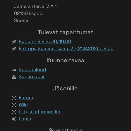
Jämeräntaival 3 A 1
02150 Espoo
Suomi
Tulevat tapahtumat
Puhuri - 8.8.2026, 16:00
Entropy Summer Camp 3 - 21.8.2026, 18:00
Kuunneltavaa
Soundcloud
Sugarcubes
Jäsenille
Forum
Wiki
Liity mattermostiin
Login
Seurattavaa