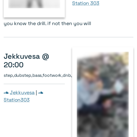
Station 303
you know the drill. if not then you will
Jekkuvesa @
20:00
step,dubstep,bass,footwork,dnb,jungle
Jekkuvesa
|
Station303