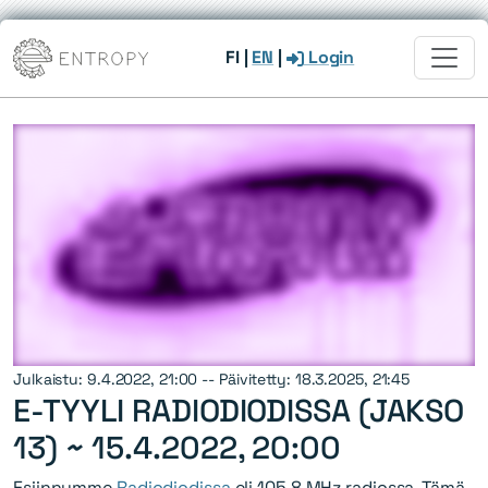
FI
|
EN
|
Login
Julkaistu: 9.4.2022, 21:00 -- Päivitetty: 18.3.2025, 21:45
E-TYYLI RADIODIODISSA (JAKSO
13) ~
15.4.2022, 20:00
Esiinnymme
Radiodiodissa
eli 105.8 MHz radiossa. Tämä