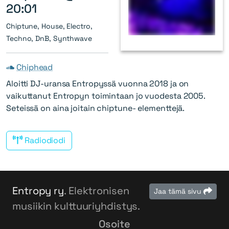
20:01
Chiptune, House, Electro,
Techno, DnB, Synthwave
Chiphead
Aloitti DJ-uransa Entropyssä vuonna 2018 ja on
vaikuttanut Entropyn toimintaan jo vuodesta 2005.
Seteissä on aina joitain chiptune- elementtejä.
Radiodiodi
Entropy ry
. Elektronisen
Jaa tämä sivu
musiikin kulttuuriyhdistys.
Osoite