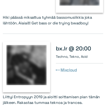
Hiki päässä miksattua tyhmää bassomusiikkia joka
lähtöön. Aiaiai!!! Get bass or die trying bwadboy!
bx.lr @ 20:00
Techno, Tekno, Acid
Mixcloud
Liittyi Entropyyn 2019 ja aloitti soittamisen pian tämän
jälkeen. Rakastaa tummaa teknoa ja trancea.