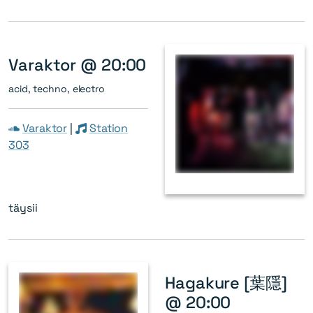
Varaktor @ 20:00
acid, techno, electro
Varaktor
|
Station
303
täysii
Hagakure [葉隱]
@ 20:00