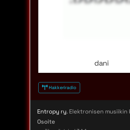
dani
Hakkeriradio
Entropy ry
. Elektronisen musiikin 
Osoite