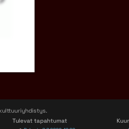
kulttuuriyhdistys.
Tulevat tapahtumat
Kuu