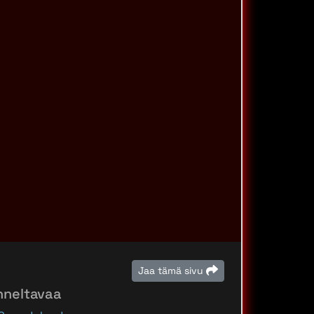
Jaa tämä sivu
nneltavaa