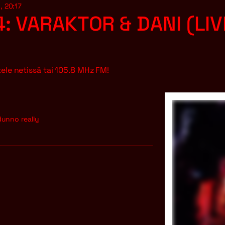
, 20:17
4: VARAKTOR & DANI (LIV
ele netissä tai 105.8 MHz FM!
unno really