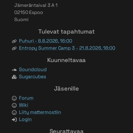
Jämeräntaival 3 A 1
02150 Espoo
Suomi
Tulevat tapahtumat
Puhuri - 8.8.2026, 16:00
Entropy Summer Camp 3 - 21.8.2026, 18:00
Kuunneltavaa
Soundcloud
Sugarcubes
Jäsenille
Forum
Wiki
Liity mattermostiin
Login
Seurattavaa