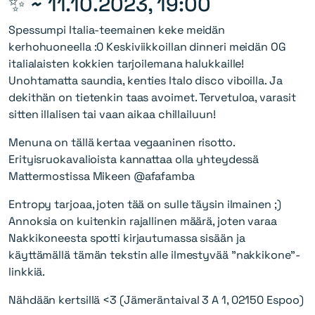
✨ ~
11.10.2023, 19:00
Spessumpi Italia-teemainen keke meidän
kerhohuoneella :0 Keskiviikkoillan dinneri meidän OG
italialaisten kokkien tarjoilemana halukkaille!
Unohtamatta saundia, kenties Italo disco viboilla. Ja
dekithän on tietenkin taas avoimet. Tervetuloa, varasit
sitten illalisen tai vaan aikaa chillailuun!
Menuna on tällä kertaa vegaaninen risotto.
Erityisruokavalioista kannattaa olla yhteydessä
Mattermostissa Mikeen @afafamba
Entropy tarjoaa, joten tää on sulle täysin ilmainen ;)
Annoksia on kuitenkin rajallinen määrä, joten varaa
Nakkikoneesta spotti kirjautumassa sisään ja
käyttämällä tämän tekstin alle ilmestyvää "nakkikone"-
linkkiä.
Nähdään kertsillä <3 (Jämeräntaival 3 A 1, 02150 Espoo)