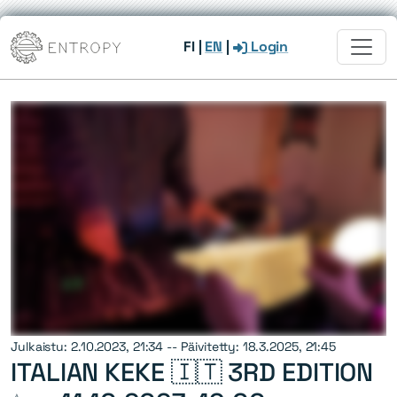
FI
|
EN
|
Login
Julkaistu: 2.10.2023, 21:34 -- Päivitetty: 18.3.2025, 21:45
ITALIAN KEKE 🇮🇹 3RD EDITION