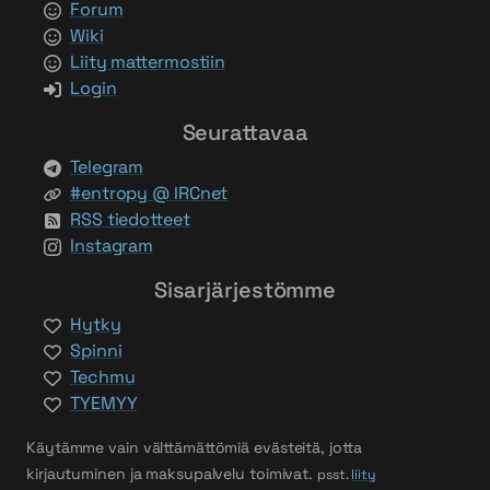
Forum
Wiki
Liity mattermostiin
Login
Seurattavaa
Telegram
#entropy @ IRCnet
RSS tiedotteet
Instagram
Sisarjärjestömme
Hytky
Spinni
Techmu
TYEMYY
Käytämme vain välttämättömiä evästeitä, jotta
kirjautuminen ja maksupalvelu toimivat.
psst.
liity