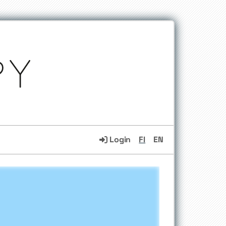
Login
FI
EN