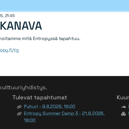
25, 21:45
-KANAVA
lmoitamme mitä Entropyssä tapahtuu.
opy.fi/tg
kulttuuriyhdistys.
Tulevat tapahtumat
Kuu
Puhuri - 8.8.2026, 16:00
Entropy Summer Camp 3 - 21.8.2026,
18:00