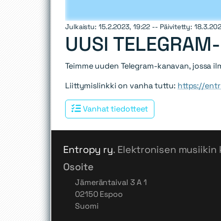
Julkaistu: 15.2.2023, 19:22 -- Päivitetty: 18.3.20
UUSI TELEGRAM
Teimme uuden Telegram-kanavan, jossa i
Liittymislinkki on vanha tuttu:
https://entr
Vanhat tiedotteet
Entropy ry
. Elektronisen musiikin 
Osoite
Jämeräntaival 3 A 1
02150 Espoo
Suomi