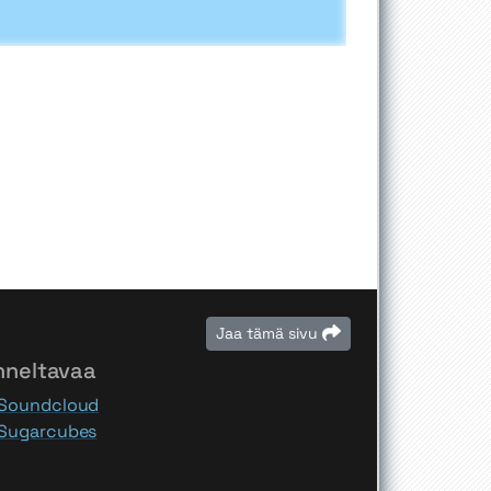
Jaa tämä sivu
nneltavaa
Soundcloud
Sugarcubes