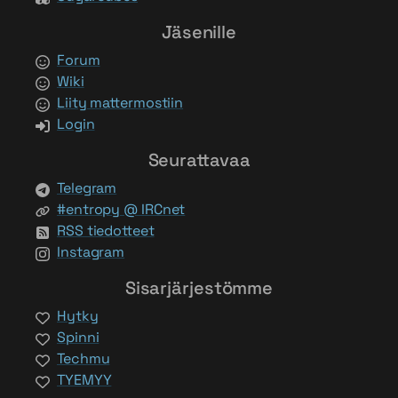
Jäsenille
Forum
Wiki
Liity mattermostiin
Login
Seurattavaa
Telegram
#entropy @ IRCnet
RSS tiedotteet
Instagram
Sisarjärjestömme
Hytky
Spinni
Techmu
TYEMYY