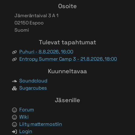
Osoite
Jämeräntaival 3 A 1
02150 Espoo
Suomi
Tulevat tapahtumat
Puhuri - 8.8.2026, 16:00
Entropy Summer Camp 3 - 21.8.2026, 18:00
Kuunneltavaa
Soundcloud
Sugarcubes
Jäsenille
Forum
Wiki
Liity mattermostiin
Login