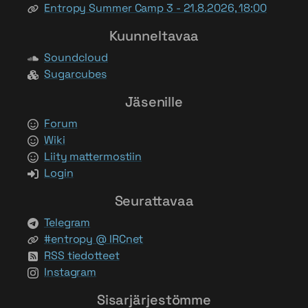
Entropy Summer Camp 3 - 21.8.2026, 18:00
Kuunneltavaa
Soundcloud
Sugarcubes
Jäsenille
Forum
Wiki
Liity mattermostiin
Login
Seurattavaa
Telegram
#entropy @ IRCnet
RSS tiedotteet
Instagram
Sisarjärjestömme