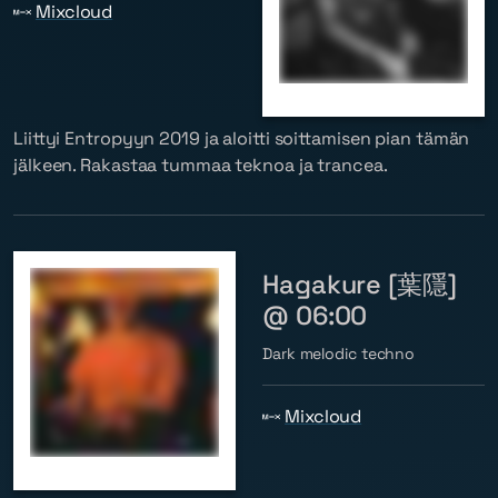
Mixcloud
Liittyi Entropyyn 2019 ja aloitti soittamisen pian tämän
jälkeen. Rakastaa tummaa teknoa ja trancea.
Hagakure [葉隱]
@ 06:00
Dark melodic techno
Mixcloud