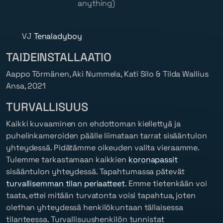
anything)
VJ
Tenaladyboy
TAIDEINSTALLAATIO
Aappo Törmänen, Aki Nummela, Kati Silo & Tilda Wallius
Ansa
, 2021
TURVALLISUUS
Kaikki kuvaaminen on ehdottoman kiellettyä ja
puhelinkameroiden päälle liimataan tarrat sisääntulon
yhteydessä. Pidätämme oikeuden valita vieraamme.
Tulemme tarkastamaan kaikkien
koronapassit
sisääntulon yhteydessä. Tapahtumassa pätevät
turvallisemman tilan periaatteet
. Emme tietenkään voi
taata, ettei mitään turvatonta voisi tapahtua, joten
olethan yhteydessä henkilökuntaan tällaisessa
tilanteessa. Turvallisuushenkilön tunnistat