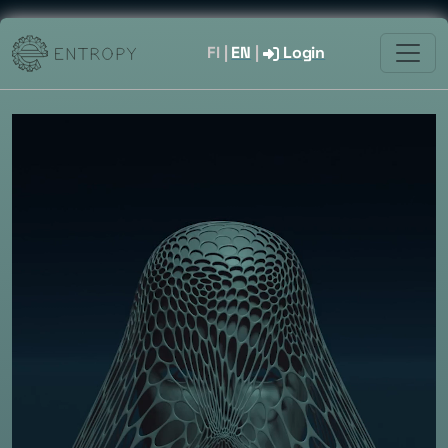
FI
|
EN
|
Login