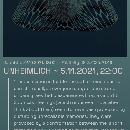
Julkaistu: 22.10.2021, 12:00 -- Päivitetty: 18.3.2025, 21:46
UNHEIMLICH ~
5.11.2021, 22:00
"This sensation is tied to the act of remembering, I
can still recall, as everyone can, certain strong,
uncanny, aesthetic experiences I had as a child.
Such past feelings (which recur even now when I
think about them) seem to have been provoked by
disturbing unrecallable memories. They were
provoked by a confrontation between 'me' and 'it'