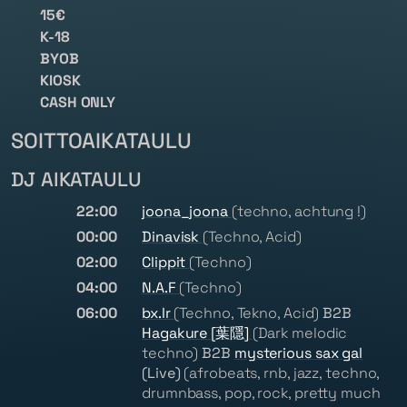
15€
K-18
BYOB
KIOSK
CASH ONLY
SOITTOAIKATAULU
DJ AIKATAULU
22:00
joona_joona
(techno, achtung !)
00:00
Dinavisk
(Techno, Acid)
02:00
Clippit
(Techno)
04:00
N.A.F
(Techno)
06:00
bx.lr
(Techno, Tekno, Acid)
B2B
Hagakure [葉隱]
(Dark melodic
techno)
B2B
mysterious sax gal
(Live)
(afrobeats, rnb, jazz, techno,
drumnbass, pop, rock, pretty much