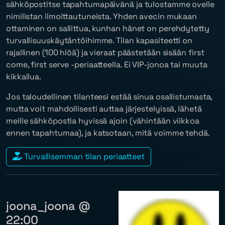
sähköpostitse tapahtumapäivänä ja tulostamme ovelle
nimilistan ilmoittautuneista. Yhden avecin mukaan
ottaminen on sallittua, kunhan hänet on perehdytetty
turvallisuuskäytäntöihimme. Tilan kapasiteetti on
rajallinen (100 hlöä) ja vieraat päästetään sisään
first
come, first serve
-periaatteella. Ei VIP-jonoa tai muuta
kikkailua.
Jos taloudellinen tilanteesi estää sinua osallistumasta,
mutta voit mahdollisesti auttaa järjestelyissä, lähetä
meille sähköpostia hyvissä ajoin (vähintään viikkoa
ennen tapahtumaa), ja katsotaan, mitä voimme tehdä.
Turvallisemman tilan periaatteet
joona_joona @
22:00