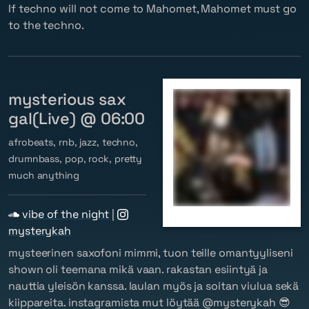
If techno will not come to Mahomet, Mahomet must go
to the techno.
mysterious sax
gal(Live) @ 06:00
afrobeats, rnb, jazz, techno,
drumnbass, pop, rock, pretty
much anything
vibe of the night
|
mysterykah
mysteerinen saxofoni mimmi, tuon teille omantyyliseni
shown oli teemana mikä vaan. rakastan esiintyä ja
nauttia yleisön kanssa. laulan myös ja soitan viulua sekä
kiippareita. instagramista mut löytää @mysterykah 😎