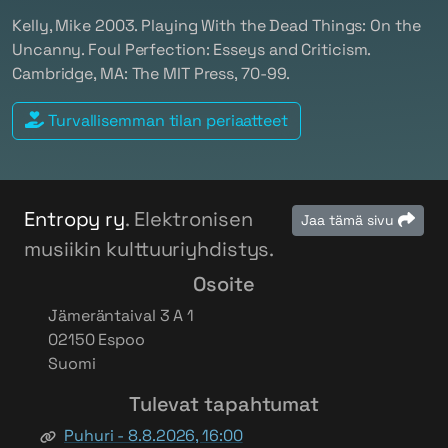
Kelly, Mike 2003. Playing With the Dead Things: On the
Uncanny.
Foul Perfection: Esseys and Criticism
.
Cambridge, MA: The MIT Press, 70-99.
Turvallisemman tilan periaatteet
Entropy ry
. Elektronisen
Jaa tämä sivu
musiikin kulttuuriyhdistys.
Osoite
Jämeräntaival 3 A 1
02150 Espoo
Suomi
Tulevat tapahtumat
Puhuri - 8.8.2026, 16:00