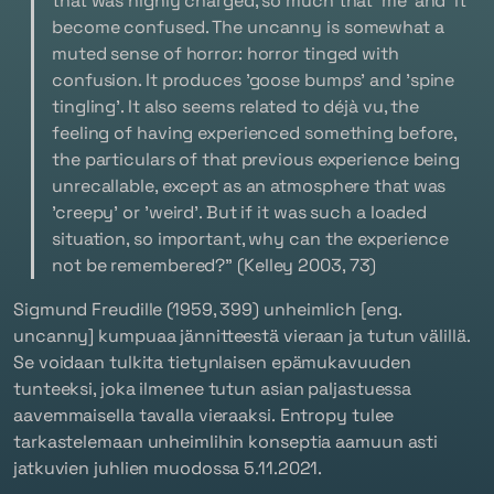
that was highly charged, so much that 'me' and 'it'
become confused. The uncanny is somewhat a
muted sense of horror: horror tinged with
confusion. It produces 'goose bumps' and 'spine
tingling'. It also seems related to déjà vu, the
feeling of having experienced something before,
the particulars of that previous experience being
unrecallable, except as an atmosphere that was
'creepy' or 'weird'. But if it was such a loaded
situation, so important, why can the experience
not be remembered?"
(Kelley 2003, 73)
Sigmund Freudille (1959, 399)
unheimlich
[eng.
uncanny] kumpuaa jännitteestä vieraan ja tutun välillä.
Se voidaan tulkita tietynlaisen epämukavuuden
tunteeksi, joka ilmenee tutun asian paljastuessa
aavemmaisella tavalla vieraaksi. Entropy tulee
tarkastelemaan unheimlihin konseptia aamuun asti
jatkuvien juhlien muodossa 5.11.2021.