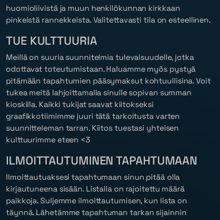
huomioliivistä ja muun henkilökunnan kirkkaan
pinkeistä rannekkeista. Valitettavasti tila on esteellinen.
TUE KULTTUURIA
Meillä on suuria suunnitelmia tulevaisuudelle, jotka
odottavat toteutumistaan. Haluamme myös pystyä
pitämään tapahtumien pääsymaksut kohtuullisina. Voit
tukea meitä lahjoittamalla sinulle sopivan summan
kioskilla. Kaikki tukijat saavat kiitokseksi
graafikkotiimimme juuri tätä tarkoitusta varten
suunnitteleman tarran. Kiitos tuestasi yhteisen
kulttuurimme eteen <3
ILMOITTAUTUMINEN TAPAHTUMAAN
Ilmoittautuaksesi tapahtumaan sinun pitää olla
kirjautuneena sisään. Listalla on rajoitettu määrä
paikkoja. Suljemme ilmoittautumisen, kun lista on
täynnä. Lähetämme tapahtuman tarkan sijainnin