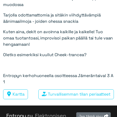
muodossa
Tarjolla odottamattomia ja sitäkin viihdyttävämpiä
äänimaailmoja - joiden ohessa snackia
Kuten aina, dekit on avoinna kaikille ja kaikelle! Tuo
omaa tuotantoasi, improvisoi paikan päällä tai tule vaan
hengaamaan!
Oletko esimerkiksi kuullut Cheek-trancea?
Entropyn kerhohuoneella osoitteessa Jämeräntaival 3 A
1
Kartta
Turvallisemman tilan periaatteet
Entropy ry
. Elektronisen
Jaa tämä sivu