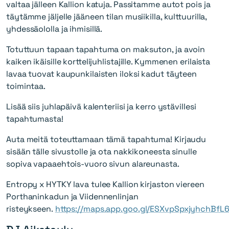
valtaa jälleen Kallion katuja. Passitamme autot pois ja
täytämme jäljelle jääneen tilan musiikilla, kulttuurilla,
yhdessäololla ja ihmisillä.
Totuttuun tapaan tapahtuma on maksuton, ja avoin
kaiken ikäisille korttelijuhlistajille. Kymmenen erilaista
lavaa tuovat kaupunkilaisten iloksi kadut täyteen
toimintaa.
Lisää siis juhlapäivä kalenteriisi ja kerro ystävillesi
tapahtumasta!
Auta meitä toteuttamaan tämä tapahtuma! Kirjaudu
sisään tälle sivustolle ja ota nakkikoneesta sinulle
sopiva vapaaehtois-vuoro sivun alareunasta.
Entropy x HYTKY lava tulee Kallion kirjaston viereen
Porthaninkadun ja Viidennenlinjan
risteykseen.
https://maps.app.goo.gl/ESXvpSpxjyhchBfL