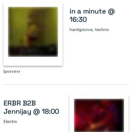
in a minute @
16:30
hardgroove, techno
brrrrrrrr
ERBR B2B
Jennijay @ 18:00
Electro