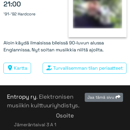
21:00
'91-'92 Hardcore
Aloin käydä ilmaisissa bileissä 90-luvun alussa
Englannissa. Nyt soitan musiikkia niiltä ajoilta.
Kartta
Turvallisemman tilan periaatteet
Entropy ry
. Elektronisen
Jaa tämä sivu
musiikin kulttuuriyhdistys.
Osoite
Jämeräntaival 3 A 1