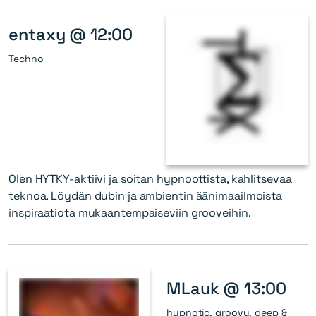
entaxy @ 12:00
Techno
Olen HYTKY-aktiivi ja soitan hypnoottista, kahlitsevaa
teknoa. Löydän dubin ja ambientin äänimaailmoista
inspiraatiota mukaantempaiseviin grooveihin.
MLauk @ 13:00
hypnotic, groovy, deep &