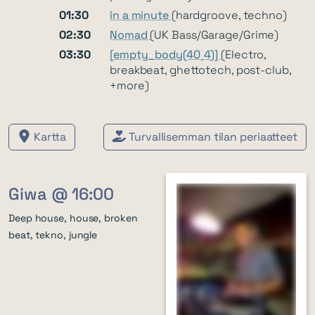
01:30
in a minute
(hardgroove, techno)
02:30
Nomad
(UK Bass/Garage/Grime)
03:30
[empty_body(40ꞈ4)]
(Electro,
breakbeat, ghettotech, post-club,
+more)
Kartta
Turvallisemman tilan periaatteet
Giwa @ 16:00
Deep house, house, broken
beat, tekno, jungle