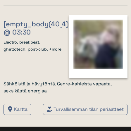
[empty_body(40ꞈ4)]
@ 03:30
Electro, breakbeat,
ghettotech, post-club, +more
Sähköistä ja hävytöntä. Genre-kahleista vapaata,
seksikästä energiaa
Kartta
Turvallisemman tilan periaatteet