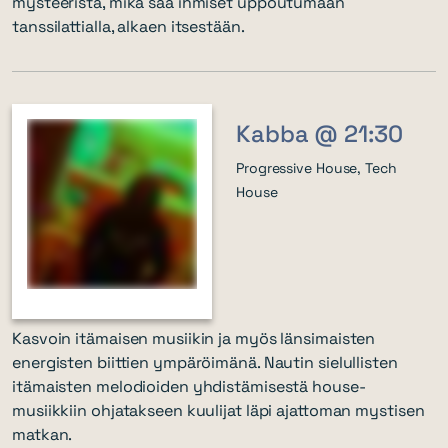
mysteeristä, mikä saa ihmiset uppoutumaan
tanssilattialla, alkaen itsestään.
Kabba @ 21:30
Progressive House, Tech
House
Kasvoin itämaisen musiikin ja myös länsimaisten
energisten biittien ympäröimänä. Nautin sielullisten
itämaisten melodioiden yhdistämisestä house-
musiikkiin ohjatakseen kuulijat läpi ajattoman mystisen
matkan.