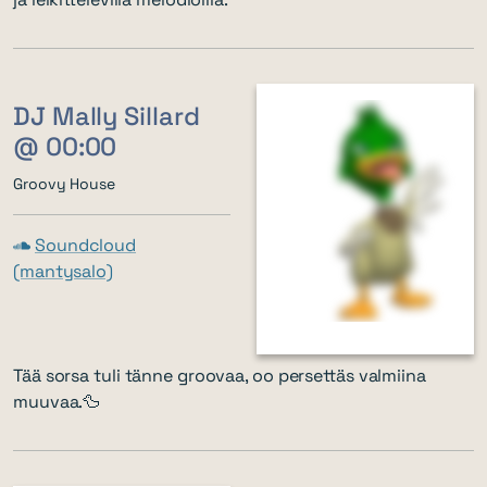
DJ Mally Sillard
@ 00:00
Groovy House
Soundcloud
(mantysalo)
Tää sorsa tuli tänne groovaa, oo persettäs valmiina
muuvaa.🦆