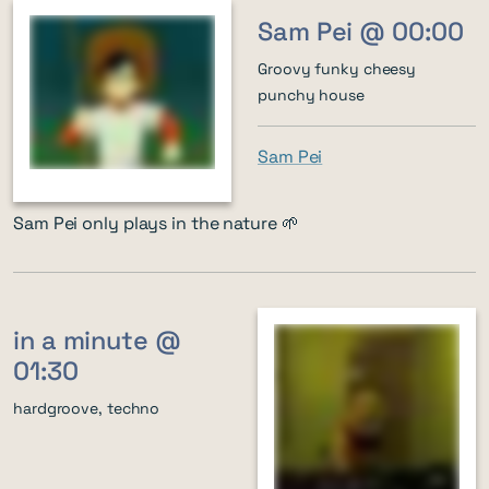
Sam Pei @ 00:00
Groovy funky cheesy
punchy house
Sam Pei
Sam Pei only plays in the nature 🌱
in a minute @
01:30
hardgroove, techno