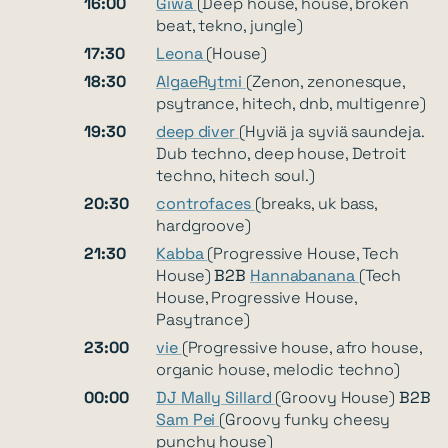
16:00
Giwa
(Deep house, house, broken
beat, tekno, jungle)
17:30
Leona
(House)
18:30
AlgaeRytmi
(Zenon, zenonesque,
psytrance, hitech, dnb, multigenre)
19:30
deep diver
(Hyviä ja syviä saundeja.
Dub techno, deep house, Detroit
techno, hitech soul.)
20:30
controfaces
(breaks, uk bass,
hardgroove)
21:30
Kabba
(Progressive House, Tech
House)
B2B
Hannabanana
(Tech
House, Progressive House,
Pasytrance)
23:00
vie
(Progressive house, afro house,
organic house, melodic techno)
00:00
DJ Mally Sillard
(Groovy House)
B2B
Sam Pei
(Groovy funky cheesy
punchy house)