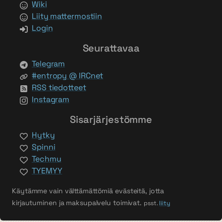
Wiki
Liity mattermostiin
Login
Seurattavaa
Telegram
#entropy @ IRCnet
RSS tiedotteet
Instagram
Sisarjärjestömme
Hytky
Spinni
Techmu
TYEMYY
Käytämme vain välttämättömiä evästeitä, jotta
kirjautuminen ja maksupalvelu toimivat.
psst.
liity