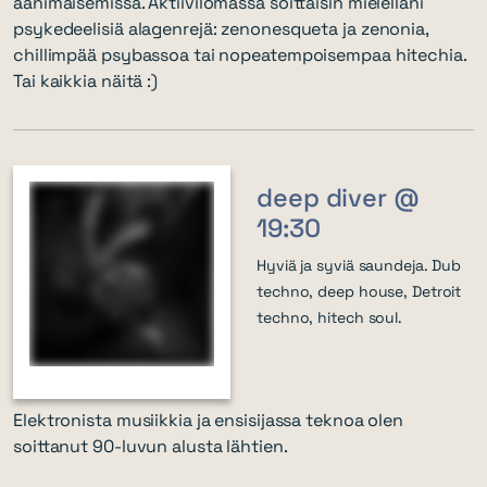
äänimaisemissa. Aktiivilomassa soittaisin mielelläni
psykedeelisiä alagenrejä: zenonesqueta ja zenonia,
chillimpää psybassoa tai nopeatempoisempaa hitechia.
Tai kaikkia näitä :)
deep diver @
19:30
Hyviä ja syviä saundeja. Dub
techno, deep house, Detroit
techno, hitech soul.
Elektronista musiikkia ja ensisijassa teknoa olen
soittanut 90-luvun alusta lähtien.