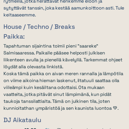
rytmeillä, jotka herättävät henkemme eloon ja
sytyttävät tanssin, joka kestää aamunkoittoon asti. Tule
keitaaseemme.
House / Techno / Breaks
Paikka:
Tapahtuman sijaintina toimii pieni "saareke"
Salmisaaressa. Paikalle pääsee helposti julkisen
liikenteen avulla ja pienellä kävelyllä. Tarkemmat ohjeet
löydät alla olevasta linkistä.
Koska tämä paikka on aivan meren rannalla ja lämpötila
on viime aikoina hieman laskenut, iltatuuli saattaa olla
viileämpi kuin kesäiltana odottaisi. Ota mukaan
vaatteita, jotka pitävät sinut lämpimänä, kun pidät
taukoja tanssilattialta. Tämä on julkinen tila, joten
kunnioitathan ympäristöä ja sen kaunista luontoa 💚.
DJ Aikataulu