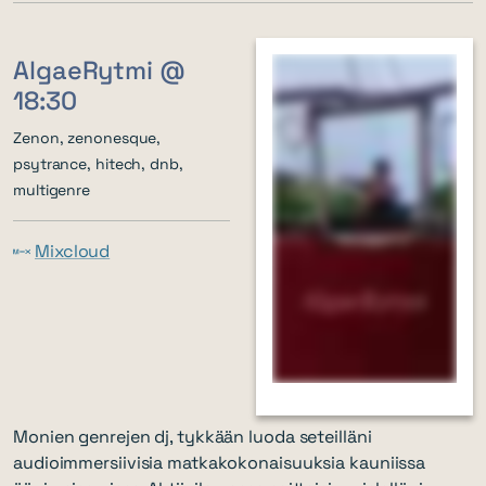
AlgaeRytmi @
18:30
Zenon, zenonesque,
psytrance, hitech, dnb,
multigenre
Mixcloud
Monien genrejen dj, tykkään luoda seteilläni
audioimmersiivisia matkakokonaisuuksia kauniissa