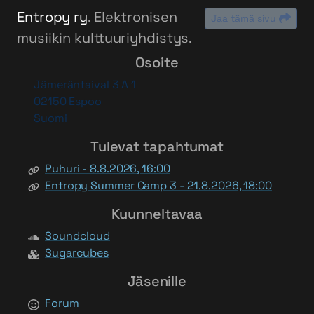
Entropy ry
. Elektronisen
Jaa tämä sivu
musiikin kulttuuriyhdistys.
Osoite
Jämeräntaival 3 A 1
02150 Espoo
Suomi
Tulevat tapahtumat
Puhuri - 8.8.2026, 16:00
Entropy Summer Camp 3 - 21.8.2026, 18:00
Kuunneltavaa
Soundcloud
Sugarcubes
Jäsenille
Forum