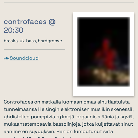
controfaces @
20:30
breaks, uk bass, hardgroove
Soundcloud
Controfaces on matkalla luomaan omaa ainutlaatuista
tunnelmaansa Helsingin elektronisen musiikin skenessä,
yhdistellen pomppivia rytmejä, orgaanisia ääniä ja syviä,
mukaansatempaavia bassolinjoja, jotka kuljettavat sinut
äänimeren syvyyksiin. Hän on lumoutunut siitä