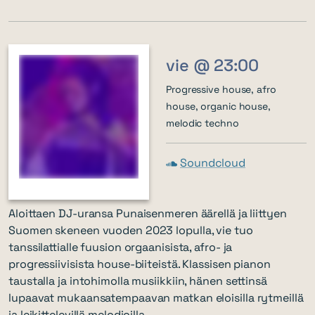
vie @ 23:00
Progressive house, afro
house, organic house,
melodic techno
Soundcloud
Aloittaen DJ-uransa Punaisenmeren äärellä ja liittyen
Suomen skeneen vuoden 2023 lopulla, vie tuo
tanssilattialle fuusion orgaanisista, afro- ja
progressiivisista house-biiteistä. Klassisen pianon
taustalla ja intohimolla musiikkiin, hänen settinsä
lupaavat mukaansatempaavan matkan eloisilla rytmeillä
ja leikittelevillä melodioilla.