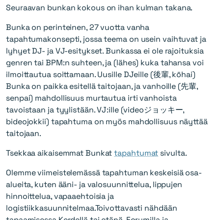
Seuraavan bunkan kokous on ihan kulman takana.
Bunka on perinteinen, 27 vuotta vanha
tapahtumakonsepti, jossa teema on usein vaihtuvat ja
lyhyet DJ- ja VJ-esitykset. Bunkassa ei ole rajoituksia
genren tai BPM:n suhteen, ja (lähes) kuka tahansa voi
ilmoittautua soittamaan. Uusille DJeille (後輩, kōhai)
Bunka on paikka esitellä taitojaan, ja vanhoille (先輩,
senpai) mahdollisuus murtautua irti vanhoista
tavoistaan ja tyylistään. VJ:ille (videoジョッキー,
bideojokkii) tapahtuma on myös mahdollisuus näyttää
taitojaan.
Tsekkaa aikaisemmat Bunkat
tapahtumat
sivulta.
Olemme viimeistelemässä tapahtuman keskeisiä osa-
alueita, kuten ääni- ja valosuunnittelua, lippujen
hinnoittelua, vapaaehtoisia ja
logistiikkasuunnitelmaa.Toivottavasti nähdään
tapaamisessa Kerdellä tai etänä. Forumilla ja