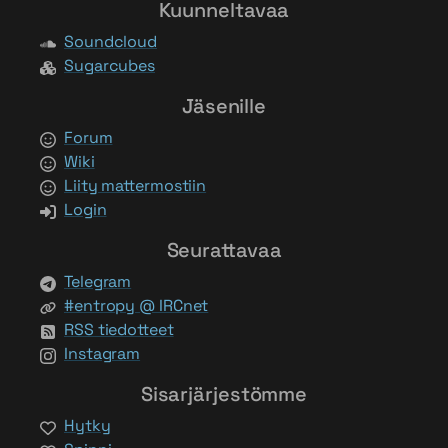
Kuunneltavaa
Soundcloud
Sugarcubes
Jäsenille
Forum
Wiki
Liity mattermostiin
Login
Seurattavaa
Telegram
#entropy @ IRCnet
RSS tiedotteet
Instagram
Sisarjärjestömme
Hytky