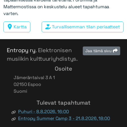
Mattermostissa on keskustelu alueet tapahtumaa
varten.
Kartta
Turvallisemman tilan periaatteet
Entropy ry
. Elektronisen
Jaa tämä sivu
musiikin kulttuuriyhdistys.
Osoite
Jämeräntaival 3 A 1
02150 Espoo
Suomi
Tulevat tapahtumat
Puhuri - 8.8.2026, 16:00
Entropy Summer Camp 3 - 21.8.2026, 18:00