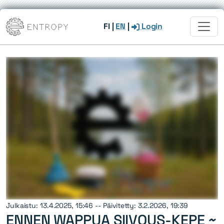
FI
|
EN
|
Login
Julkaistu: 13.4.2025, 15:46 -- Päivitetty: 3.2.2026, 19:39
ENNEN WAPPUA SIIVOUS-KEPE ~