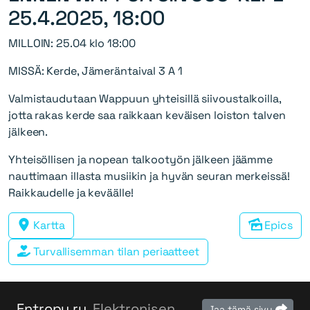
25.4.2025, 18:00
MILLOIN: 25.04 klo 18:00
MISSÄ: Kerde, Jämeräntaival 3 A 1
Valmistaudutaan Wappuun yhteisillä siivoustalkoilla,
jotta rakas kerde saa raikkaan keväisen loiston talven
jälkeen.
Yhteisöllisen ja nopean talkootyön jälkeen jäämme
nauttimaan illasta musiikin ja hyvän seuran merkeissä!
Raikkaudelle ja keväälle!
Kartta
Epics
Turvallisemman tilan periaatteet
Entropy ry
. Elektronisen
Jaa tämä sivu