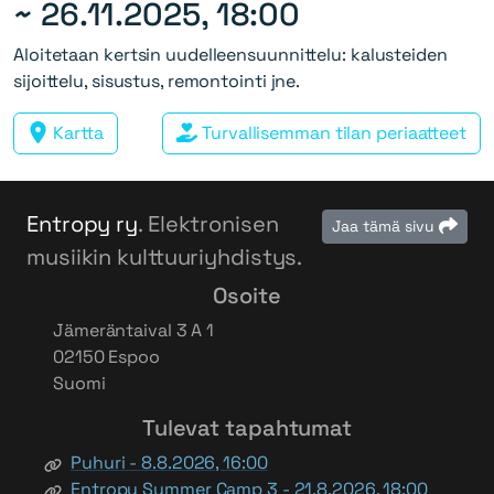
~
26.11.2025, 18:00
Aloitetaan kertsin uudelleensuunnittelu: kalusteiden
sijoittelu, sisustus, remontointi jne.
Kartta
Turvallisemman tilan periaatteet
Entropy ry
. Elektronisen
Jaa tämä sivu
musiikin kulttuuriyhdistys.
Osoite
Jämeräntaival 3 A 1
02150 Espoo
Suomi
Tulevat tapahtumat
Puhuri - 8.8.2026, 16:00
Entropy Summer Camp 3 - 21.8.2026, 18:00