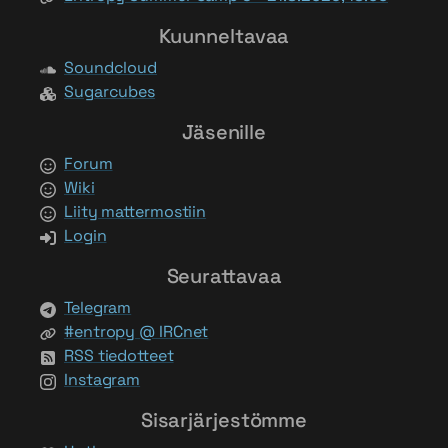
Kuunneltavaa
Soundcloud
Sugarcubes
Jäsenille
Forum
Wiki
Liity mattermostiin
Login
Seurattavaa
Telegram
#entropy @ IRCnet
RSS tiedotteet
Instagram
Sisarjärjestömme