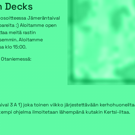
n Decks
soitteessa Jämeräntaival
bbareita :) Aloitamme open
ttaa meitä rastin
aisemmin. Aloitamme
a klo 15:00.
 Otaniemessä:
l 3 A 1) joka toinen viikko järjestettävään kerhohuoneilta
mpi ohjelma ilmoitetaan lähempänä kutakin Kertsi-iltaa.