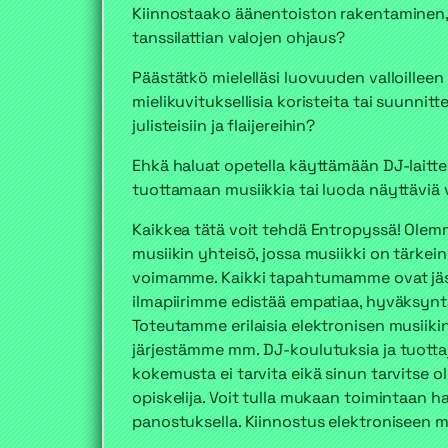
Kiinnostaako äänentoiston rakentaminen, 
tanssilattian valojen ohjaus?
Päästätkö mielelläsi luovuuden valloilleen
mielikuvituksellisia koristeita tai suunnitt
julisteisiin ja flaijereihin?
Ehkä haluat opetella käyttämään DJ-laitteit
tuottamaan musiikkia tai luoda näyttäviä 
Kaikkea tätä voit tehdä Entropyssä! Olemm
musiikin yhteisö, jossa musiikki on tärkei
voimamme. Kaikki tapahtumamme ovat jäse
ilmapiirimme edistää empatiaa, hyväksynt
Toteutamme erilaisia elektronisen musiik
järjestämme mm. DJ-koulutuksia ja tuotta
kokemusta ei tarvita eikä sinun tarvitse ol
opiskelija. Voit tulla mukaan toimintaan ha
panostuksella. Kiinnostus elektroniseen mus