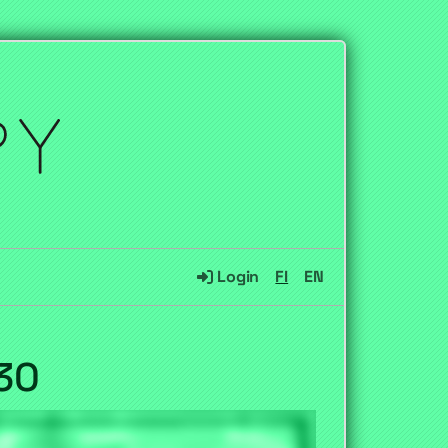
Login
FI
EN
:30