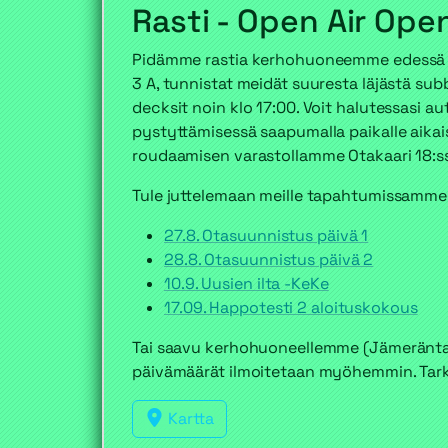
Rasti - Open Air Ope
Pidämme rastia kerhohuoneemme edessä o
3 A, tunnistat meidät suuresta läjästä su
decksit noin klo 17:00. Voit halutessasi au
pystyttämisessä saapumalla paikalle aik
roudaamisen varastollamme Otakaari 18:ss
Tule juttelemaan meille tapahtumissamme
27.8. Otasuunnistus päivä 1
28.8. Otasuunnistus päivä 2
10.9. Uusien ilta -KeKe
17.09. Happotesti 2 aloituskokous
Tai saavu kerhohuoneellemme (Jämeräntaiva
päivämäärät ilmoitetaan myöhemmin. Tarke
Kartta