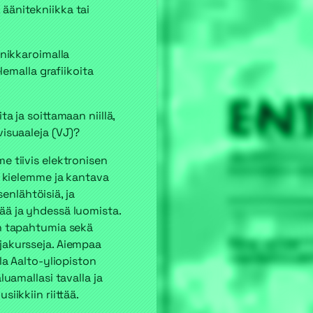
äänitekniikka tai
 nikkaroimalla
elemalla grafiikoita
a ja soittamaan niillä,
visuaaleja (VJ)?
e tiivis elektronisen
n kielemme ja kantava
nlähtöisiä, ja
ää ja yhdessä luomista.
in tapahtumia sekä
jakursseja. Aiempaa
la Aalto-yliopiston
luamallasi tavalla ja
iikkiin riittää.