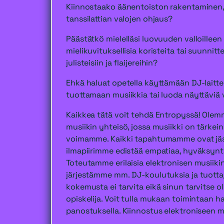
Kiinnostaako äänentoiston rakentaminen, 
tanssilattian valojen ohjaus?
Päästätkö mielelläsi luovuuden valloilleen
mielikuvituksellisia koristeita tai suunnitt
julisteisiin ja flaijereihin?
Ehkä haluat opetella käyttämään DJ-laitteit
tuottamaan musiikkia tai luoda näyttäviä 
Kaikkea tätä voit tehdä Entropyssä! Olemm
musiikin yhteisö, jossa musiikki on tärkei
voimamme. Kaikki tapahtumamme ovat jäse
ilmapiirimme edistää empatiaa, hyväksynt
Toteutamme erilaisia elektronisen musiik
järjestämme mm. DJ-koulutuksia ja tuotta
kokemusta ei tarvita eikä sinun tarvitse ol
opiskelija. Voit tulla mukaan toimintaan ha
panostuksella. Kiinnostus elektroniseen mus