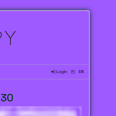
Login
FI
EN
:30