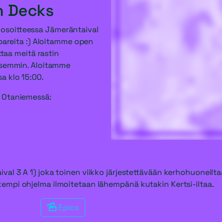
n Decks
soitteessa Jämeräntaival
bbareita :) Aloitamme open
ttaa meitä rastin
aisemmin. Aloitamme
a klo 15:00.
 Otaniemessä:
l 3 A 1) joka toinen viikko järjestettävään kerhohuoneilta
mpi ohjelma ilmoitetaan lähempänä kutakin Kertsi-iltaa.
Epics