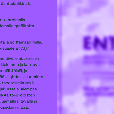
äänitekniikka tai
 nikkaroimalla
elemalla grafiikoita
a ja soittamaan niillä,
visuaaleja (VJ)?
e tiivis elektronisen
n kielemme ja kantava
nlähtöisiä, ja
ää ja yhdessä luomista.
in tapahtumia sekä
jakursseja. Aiempaa
la Aalto-yliopiston
luamallasi tavalla ja
iikkiin riittää.