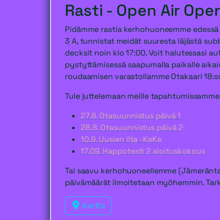
Rasti - Open Air Ope
Pidämme rastia kerhohuoneemme edessä o
3 A, tunnistat meidät suuresta läjästä su
decksit noin klo 17:00. Voit halutessasi au
pystyttämisessä saapumalla paikalle aik
roudaamisen varastollamme Otakaari 18:ss
Tule juttelemaan meille tapahtumissamme
27.8. Otasuunnistus päivä 1
28.8. Otasuunnistus päivä 2
10.9. Uusien ilta -KeKe
17.09. Happotesti 2 aloituskokous
Tai saavu kerhohuoneellemme (Jämeräntaiva
päivämäärät ilmoitetaan myöhemmin. Tarke
Kartta