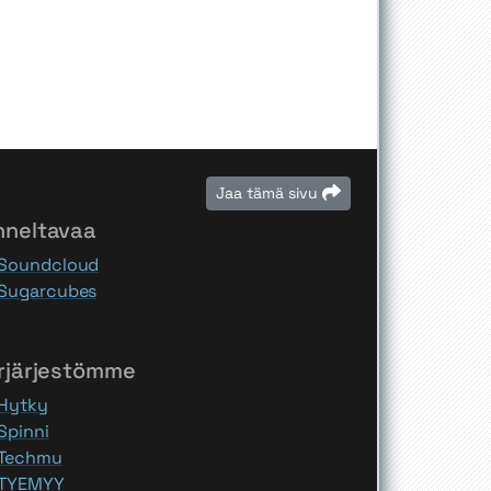
Jaa tämä sivu
nneltavaa
Soundcloud
Sugarcubes
rjärjestömme
Hytky
Spinni
Techmu
TYEMYY