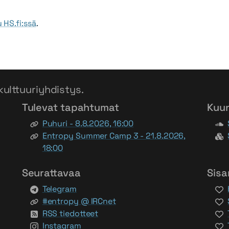
u HS.fi:ssä
.
kulttuuriyhdistys.
Tulevat tapahtumat
Kuu
Puhuri - 8.8.2026, 16:00
Entropy Summer Camp 3 - 21.8.2026,
18:00
Seurattavaa
Sisa
Telegram
#entropy @ IRCnet
RSS tiedotteet
Instagram