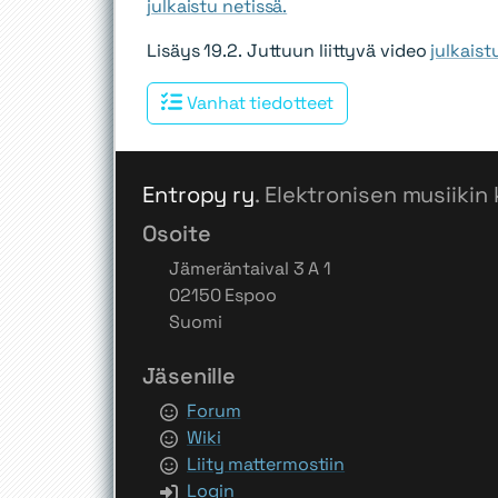
julkaistu netissä.
Lisäys 19.2.
Juttuun liittyvä video
julkaist
Vanhat tiedotteet
Entropy ry
. Elektronisen musiikin 
Osoite
Jämeräntaival 3 A 1
02150 Espoo
Suomi
Jäsenille
Forum
Wiki
Liity mattermostiin
Login