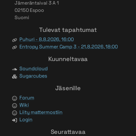
Jämeräntaival 3 A 1
02150 Espoo
Suomi
Tulevat tapahtumat
Puhuri - 8.8.2026, 16:00
Entropy Summer Camp 3 - 21.8.2026, 18:00
Kuunneltavaa
Soundcloud
Sugarcubes
Jäsenille
Forum
Wiki
Liity mattermostiin
Login
Seurattavaa