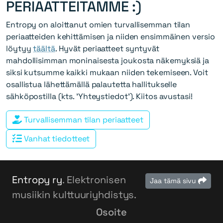
PERIAATTEITAMME :)
Entropy on aloittanut omien turvallisemman tilan
periaatteiden kehittämisen ja niiden ensimmäinen versio
löytyy
täältä
. Hyvät periaatteet syntyvät
mahdollisimman moninaisesta joukosta näkemyksiä ja
siksi kutsumme kaikki mukaan niiden tekemiseen. Voit
osallistua lähettämällä palautetta hallitukselle
sähköpostilla (kts. 'Yhteystiedot'). Kiitos avustasi!
Turvallisemman tilan periaatteet
Vanhat tiedotteet
Entropy ry
. Elektronisen
Jaa tämä sivu
musiikin kulttuuriyhdistys.
Osoite