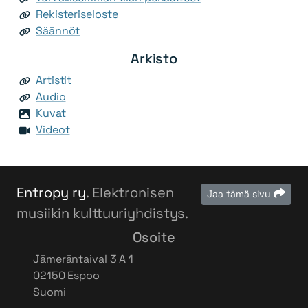
Rekisteriseloste
Säännöt
Arkisto
Artistit
Audio
Kuvat
Videot
Entropy ry
. Elektronisen
Jaa tämä sivu
musiikin kulttuuriyhdistys.
Osoite
Jämeräntaival 3 A 1
02150 Espoo
Suomi