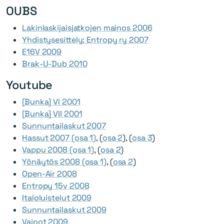
OUBS
Lakinlaskijaisjatkojen mainos 2006
Yhdistysesittely: Entropy ry 2007
E16V 2009
Brak-U-Dub 2010
Youtube
[Bunka] VI 2001
[Bunka] VII 2001
Sunnuntailaskut 2007
Hassut 2007 (osa 1)
, (
osa 2
), (
osa 3
)
Vappu 2008 (osa 1)
, (
osa 2
)
Yönäytös 2008 (osa 1)
, (
osa 2
)
Open-Air 2008
Entropy 15v 2008
Italoluistelut 2009
Sunnuntailaskut 2009
Vainot 2009