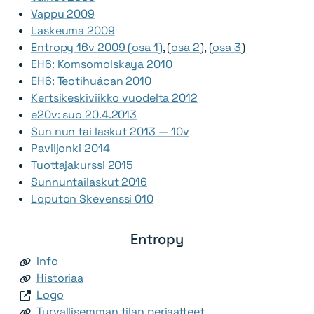
Vappu 2009
Laskeuma 2009
Entropy 16v 2009 (osa 1)
, (
osa 2
), (
osa 3
)
EH6: Komsomolskaya 2010
EH6: Teotihuácan 2010
Kertsikeskiviikko vuodelta 2012
e20v: suo 20.4.2013
Sun nun tai laskut 2013 — 10v
Paviljonki 2014
Tuottajakurssi 2015
Sunnuntailaskut 2016
Loputon Skevenssi 010
Entropy
Info
Historiaa
Logo
Turvallisemman tilan periaatteet