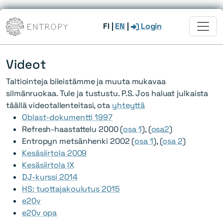
FI
|
EN
|
Login
Videot
Taltiointeja bileistämme ja muuta mukavaa
silmänruokaa. Tule ja tustustu. P.S. Jos haluat julkaista
täällä videotallenteitasi, ota
yhteyttä
Oblast-dokumentti 1997
Refresh-haastattelu 2000 (
osa 1
), (
osa2
)
Entropyn metsänhenki 2002 (
osa 1
), (
osa 2
)
Kesäsiirtola 2009
Kesäsiirtola IX
DJ-kurssi 2014
HS: tuottajakoulutus 2015
e20v
e20v opa